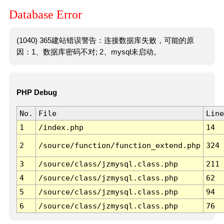
Database Error
(1040) 365建站错误警告：连接数据库失败，可能的原
因：1、数据库密码不对; 2、mysql未启动。
PHP Debug
No.
File
Line
1
/index.php
14
2
/source/function/function_extend.php
324
3
/source/class/jzmysql.class.php
211
4
/source/class/jzmysql.class.php
62
5
/source/class/jzmysql.class.php
94
6
/source/class/jzmysql.class.php
76