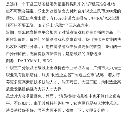
是选择一个下昼匡助姜哲远为福宝行将到来的3岁诞辰准备礼物，
但不可聚会福宝，乐土为这份使命支付约合东说念主民币2800元的
薪水，招工信息发出后，有13620东说念主报名，好多东说念主涌
现不错不要工资。临了乐土“录取”了三东说念主。
近期，皇冠体育博彩平台加强了对博彩游戏和赛事直播的更新，不
断推出最新、最热门的博彩游戏和赛事直播。我们提供最专业的博
彩攻略和技巧分享，让您在博彩游戏中获得更多的收益。我们的平
台操作简便，充值提款方便快捷，是您最好的博彩选择。
图源：DAILYMAIL, BING
中职三二分段及省级以上重点特色专业录取方面，广州市大力推进
职业教育提质培优，服务“制造业立省”“制造业立市”战略，着力培
养更多更高素质技术技能人才、能工巧匠、大国工匠，为制造业高
质量发展提供强有力的人才支撑。
虽然片方会尽量避免，然而，“演员撞档”在影史中也不算什么稀奇
事。不仅如此，由于其独特的趣味性，它也更容易被人津津乐道。
演员演技好不好、号召力强不强，浅撞一下，立即见分晓！