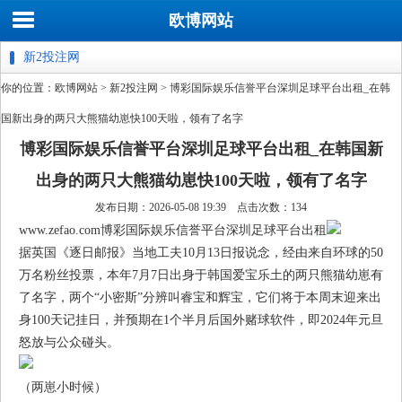
欧博网站
新2投注网
你的位置：
欧博网站
>
新2投注网
> 博彩国际娱乐信誉平台深圳足球平台出租_在韩
国新出身的两只大熊猫幼崽快100天啦，领有了名字
博彩国际娱乐信誉平台深圳足球平台出租_在韩国新
出身的两只大熊猫幼崽快100天啦，领有了名字
发布日期：2026-05-08 19:39 点击次数：134
www.zefao.com博彩国际娱乐信誉平台深圳足球平台出租
据英国《逐日邮报》当地工夫10月13日报说念，经由来自环球的50
万名粉丝投票，本年7月7日出身于韩国爱宝乐土的两只熊猫幼崽有
了名字，两个“小密斯”分辨叫睿宝和辉宝，它们将于本周末迎来出
身100天记挂日，并预期在1个半月后国外赌球软件，即2024年元旦
怒放与公众碰头。
（两崽小时候）