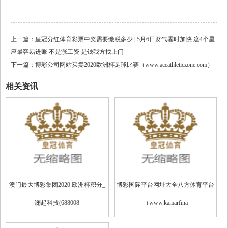
上一篇：
皇冠分红体育彩票中奖需要缴税多少 | 5月6日财气霎时加快 这4个星
座最容易进账 不是涨工资 是钱我方找上门
下一篇：
博彩公司网站买卖2020欧洲杯足球比赛（www.aceathleticzone.com）
相关资讯
澳门最大博彩集团2020 欧洲杯积分_
博彩国际平台网址大全八方体育平台
澜起科技(688008
（www.kamarfina