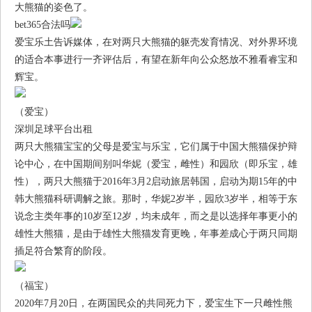
大熊猫的姿色了。
bet365合法吗
爱宝乐土告诉媒体，在对两只大熊猫的躯壳发育情况、对外界环境
的适合本事进行一齐评估后，有望在新年向公众怒放不雅看睿宝和
辉宝。
（爱宝）
深圳足球平台出租
两只大熊猫宝宝的父母是爱宝与乐宝，它们属于中国大熊猫保护辩
论中心，在中国期间别叫华妮（爱宝，雌性）和园欣（即乐宝，雄
性），两只大熊猫于2016年3月2启动旅居韩国，启动为期15年的中
韩大熊猫科研调解之旅。那时，华妮2岁半，园欣3岁半，相等于东
说念主类年事的10岁至12岁，均未成年，而之是以选择年事更小的
雄性大熊猫，是由于雄性大熊猫发育更晚，年事差成心于两只同期
插足符合繁育的阶段。
（福宝）
2020年7月20日，在两国民众的共同死力下，爱宝生下一只雌性熊