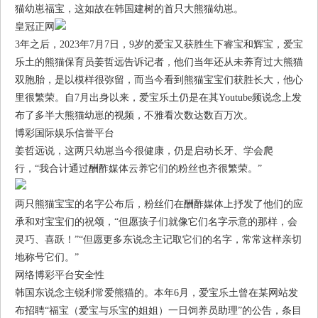
猫幼崽福宝，这如故在韩国建树的首只大熊猫幼崽。
皇冠正网
3年之后，2023年7月7日，9岁的爱宝又获胜生下睿宝和辉宝，爱宝
乐土的熊猫保育员姜哲远告诉记者，他们当年还从未养育过大熊猫
双胞胎，是以模样很弥留，而当今看到熊猫宝宝们获胜长大，他心
里很繁荣。自7月出身以来，爱宝乐土仍是在其Youtube频说念上发
布了多半大熊猫幼崽的视频，不雅看次数达数百万次。
博彩国际娱乐信誉平台
姜哲远说，这两只幼崽当今很健康，仍是启动长牙、学会爬
行，“我合计通过酬酢媒体云养它们的粉丝也齐很繁荣。”
两只熊猫宝宝的名字公布后，粉丝们在酬酢媒体上抒发了他们的应
承和对宝宝们的祝颂，“但愿孩子们就像它们名字示意的那样，会
灵巧、喜跃！”“但愿更多东说念主记取它们的名字，常常这样亲切
地称号它们。”
网络博彩平台安全性
韩国东说念主锐利常爱熊猫的。本年6月，爱宝乐土曾在某网站发
布招聘“福宝（爱宝与乐宝的姐姐）一日饲养员助理”的公告，条目