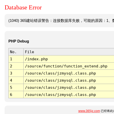
Database Error
(1040) 365建站错误警告：连接数据库失败，可能的原因：1、数
PHP Debug
No.
File
1
/index.php
2
/source/function/function_extend.php
3
/source/class/jzmysql.class.php
4
/source/class/jzmysql.class.php
5
/source/class/jzmysql.class.php
6
/source/class/jzmysql.class.php
www.365jz.com
已经将此