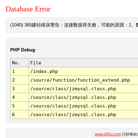
Database Error
(1040) 365建站错误警告：连接数据库失败，可能的原因：1、数
PHP Debug
No.
File
1
/index.php
2
/source/function/function_extend.php
3
/source/class/jzmysql.class.php
4
/source/class/jzmysql.class.php
5
/source/class/jzmysql.class.php
6
/source/class/jzmysql.class.php
www.365jz.com
已经将此