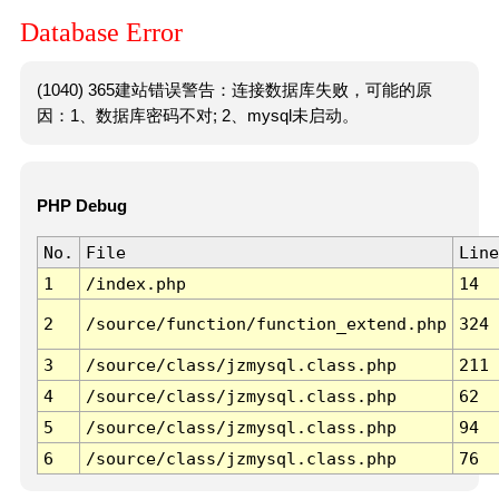
Database Error
(1040) 365建站错误警告：连接数据库失败，可能的原
因：1、数据库密码不对; 2、mysql未启动。
PHP Debug
No.
File
Line
1
/index.php
14
2
/source/function/function_extend.php
324
3
/source/class/jzmysql.class.php
211
4
/source/class/jzmysql.class.php
62
5
/source/class/jzmysql.class.php
94
6
/source/class/jzmysql.class.php
76