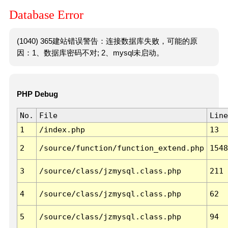
Database Error
(1040) 365建站错误警告：连接数据库失败，可能的原
因：1、数据库密码不对; 2、mysql未启动。
PHP Debug
No.
File
Line
1
/index.php
13
2
/source/function/function_extend.php
1548
3
/source/class/jzmysql.class.php
211
4
/source/class/jzmysql.class.php
62
5
/source/class/jzmysql.class.php
94