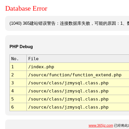
Database Error
(1040) 365建站错误警告：连接数据库失败，可能的原因：1、数
PHP Debug
No.
File
1
/index.php
2
/source/function/function_extend.php
3
/source/class/jzmysql.class.php
4
/source/class/jzmysql.class.php
5
/source/class/jzmysql.class.php
6
/source/class/jzmysql.class.php
www.365jz.com
已经将此