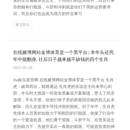
来的生肖属猴东说念主，下周你们的运势回升，而且行事
亦然颇有行能源，斗胆和冲刺就是你们下周的运势要津
词，而且你们也会因为我方的作念事习
新宝投注
在线赌博网站金博体育是一个黑平台 | 本年头还穷,
年中能翻身, 往后日子越来越不缺钱的四个生肖
2025-05-28
iba娱乐直营网 在线赌博网站金博体育是一个黑平台 生肖
虎：破局而出，财路通达 生肖虎的东说念主向来琴心剑
胆，年头时大致因一些突发景象或方案裂缝，堕入了经济
逆境，手头不便。但他们骨子里的那股回击输的劲儿从未
解除，历久在逆境中寻找冲突的契机。到了年中，生肖虎
凭借本人历害的知致力于和刚烈的行能源，收拢了行业中
的一个要道机遇。他们勇于冒险，斗胆干与，在贵东说念
主的助力下，告捷开采出一条新的财路。可能是投资的神