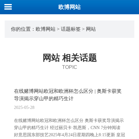
欧博网站
你的位置：
欧博网站
>
话题标签
> 网站
网站 相关话题
TOPIC
在线赌博网站欧冠和欧洲杯怎么区分 | 奥斯卡获奖
导演揭示穿山甲的精巧生计
2025-05-28
在线赌博网站欧冠和欧洲杯怎么区分 奥斯卡获奖导演揭示
穿山甲的精巧生计 经过丽贝卡·凯恩斯，CNN 7分钟阅读
好意思国东部技艺2025年4月24日星期四晚上8:15更新 皇冠