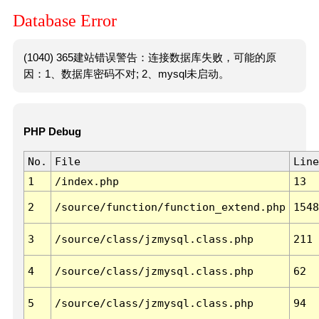
Database Error
(1040) 365建站错误警告：连接数据库失败，可能的原
因：1、数据库密码不对; 2、mysql未启动。
PHP Debug
No.
File
Line
1
/index.php
13
2
/source/function/function_extend.php
1548
3
/source/class/jzmysql.class.php
211
4
/source/class/jzmysql.class.php
62
5
/source/class/jzmysql.class.php
94