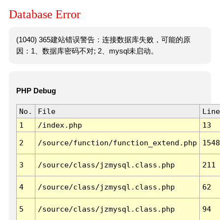
Database Error
(1040) 365建站错误警告：连接数据库失败，可能的原
因：1、数据库密码不对; 2、mysql未启动。
PHP Debug
No.
File
Line
1
/index.php
13
2
/source/function/function_extend.php
1548
3
/source/class/jzmysql.class.php
211
4
/source/class/jzmysql.class.php
62
5
/source/class/jzmysql.class.php
94