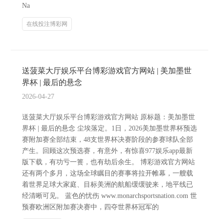
Na
在线投注博彩网
送菠菜大厅娱乐平台博彩游戏官方网站 | 美加墨世
界杯 | 最后的悬念
2026-04-27
送菠菜大厅娱乐平台博彩游戏官方网站 原标题：美加墨世
界杯 | 最后的悬念 尘埃落定。1日，2026美加墨世界杯预选
赛附加赛全部结束，48支世界杯决赛阶段的参赛球队全部
产生。回顾这次预选赛，有意外，有惊喜977娱乐app最新
版下载，有功亏一篑，也有劫后余生。 博彩游戏官方网站
还有两个多月，这场全球瞩目的赛事将拉开帷幕，一艘载
着世界足球大家庭、目标美洲的航船缓缓驶来，地平线已
经清晰可见。 蓝色的忧伤 www.monarchsportsnation.com 世
预赛欧洲区附加赛决赛中，四夺世界杯冠军的