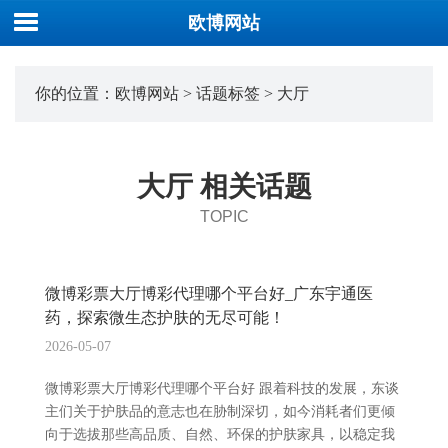
欧博网站
你的位置：
欧博网站
>
话题标签
> 大厅
大厅 相关话题
TOPIC
微博彩票大厅博彩代理哪个平台好_广东宇通医
药，探索微生态护肤的无尽可能！
2026-05-07
微博彩票大厅博彩代理哪个平台好 跟着科技的发展，东谈
主们关于护肤品的意志也在胁制深切，如今消耗者们更倾
向于选拔那些高品质、自然、环保的护肤家具，以稳定我