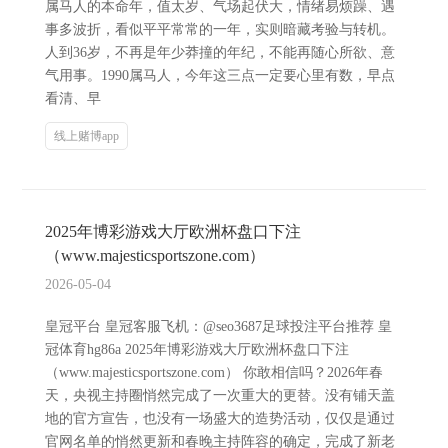
属马人的本命年，值太岁、气场起伏大，情绪易烦躁、遇
事多波折，看似平平常常的一年，实则暗藏考验与转机。
人到36岁，不再是年少莽撞的年纪，不能再随心所欲、意
气用事。1990属马人，今年这三点一定要心里有数，早点
看清、早
线上赌博app
2025年博彩游戏大厅欧洲杯盘口下注
（www.majesticsportszone.com）
2026-05-04
皇冠平台 皇冠客服飞机：@seo3687足球投注平台推荐 皇
冠体育hg86a 2025年博彩游戏大厅欧洲杯盘口下注
（www.majesticsportszone.com） 你敢相信吗？2026年春
天，央视主持圈悄然完成了一次重大的更替。没有铺天盖
地的官方宣告，也没有一场盛大的造势活动，仅仅是通过
官网名单的悄然更新和春晚主持阵容的确定，完成了新老