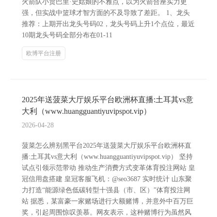
火箭队小贾巴里·史姑娘的不雅点，以为火箭合座实力更
强，但实战中篮球才智方面的不及导致了差距。 1、龙头
推荐：上期开出龙头号码02，龙头号码上升1个点位，最近
10期龙头号码全部分布在01-11
欧博平台注册
2025年送菠菜大厅娱乐平台欧洲杯直播:土耳其vs意
大利（www.huangguantiyuvipspot.vip）
2026-04-28
菠菜怎么辨别黑平台2025年送菠菜大厅娱乐平台欧洲杯直
播:土耳其vs意大利（www.huangguantiyuvipspot.vip） 坚持
试点引领示范带动 推动生产消费方式变革体育投注网站 皇
冠信用盘搭建 皇冠客服飞机：@seo3687 实时统计 山东聚
力打造“能源绿色低碳转型十强县（市、区）”体育投注网
站 据悉，某富豪一家赌场进行大额赌博，并意外中百万巨
奖，引起周围惊叹羡慕。网友表示，这种赌博行为虽然风