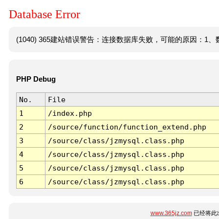
Database Error
(1040) 365建站错误警告：连接数据库失败，可能的原因：1、数
PHP Debug
No.
File
1
/index.php
2
/source/function/function_extend.php
3
/source/class/jzmysql.class.php
4
/source/class/jzmysql.class.php
5
/source/class/jzmysql.class.php
6
/source/class/jzmysql.class.php
www.365jz.com
已经将此