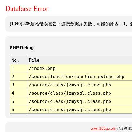
Database Error
(1040) 365建站错误警告：连接数据库失败，可能的原因：1、数
PHP Debug
No.
File
1
/index.php
2
/source/function/function_extend.php
3
/source/class/jzmysql.class.php
4
/source/class/jzmysql.class.php
5
/source/class/jzmysql.class.php
6
/source/class/jzmysql.class.php
www.365jz.com
已经将此