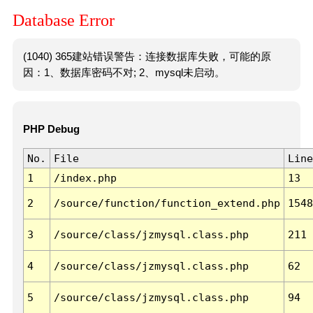
Database Error
(1040) 365建站错误警告：连接数据库失败，可能的原
因：1、数据库密码不对; 2、mysql未启动。
PHP Debug
No.
File
Line
1
/index.php
13
2
/source/function/function_extend.php
1548
3
/source/class/jzmysql.class.php
211
4
/source/class/jzmysql.class.php
62
5
/source/class/jzmysql.class.php
94