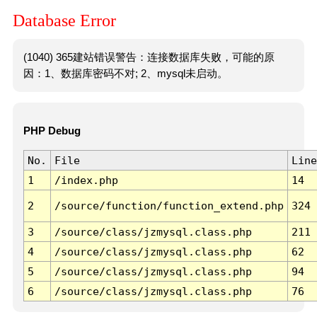
Database Error
(1040) 365建站错误警告：连接数据库失败，可能的原
因：1、数据库密码不对; 2、mysql未启动。
PHP Debug
No.
File
Line
1
/index.php
14
2
/source/function/function_extend.php
324
3
/source/class/jzmysql.class.php
211
4
/source/class/jzmysql.class.php
62
5
/source/class/jzmysql.class.php
94
6
/source/class/jzmysql.class.php
76