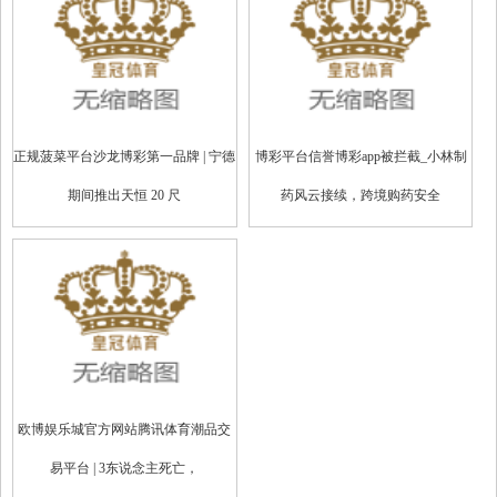
正规菠菜平台沙龙博彩第一品牌 | 宁德
博彩平台信誉博彩app被拦截_小林制
期间推出天恒 20 尺
药风云接续，跨境购药安全
欧博娱乐城官方网站腾讯体育潮品交
易平台 | 3东说念主死亡，