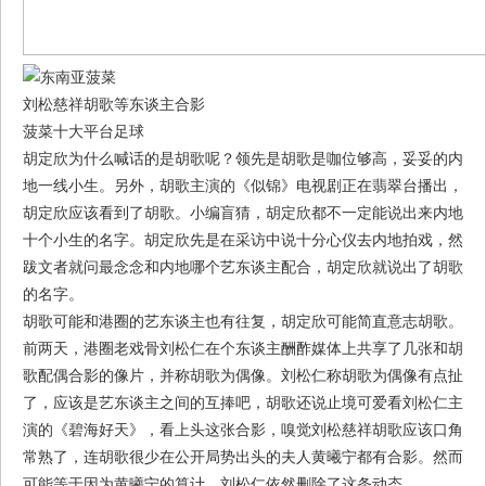
刘松慈祥胡歌等东谈主合影
菠菜十大平台足球
胡定欣为什么喊话的是胡歌呢？领先是胡歌是咖位够高，妥妥的内
地一线小生。另外，胡歌主演的《似锦》电视剧正在翡翠台播出，
胡定欣应该看到了胡歌。小编盲猜，胡定欣都不一定能说出来内地
十个小生的名字。胡定欣先是在采访中说十分心仪去内地拍戏，然
跋文者就问最念念和内地哪个艺东谈主配合，胡定欣就说出了胡歌
的名字。
胡歌可能和港圈的艺东谈主也有往复，胡定欣可能简直意志胡歌。
前两天，港圈老戏骨刘松仁在个东谈主酬酢媒体上共享了几张和胡
歌配偶合影的像片，并称胡歌为偶像。刘松仁称胡歌为偶像有点扯
了，应该是艺东谈主之间的互捧吧，胡歌还说止境可爱看刘松仁主
演的《碧海好天》，看上头这张合影，嗅觉刘松慈祥胡歌应该口角
常熟了，连胡歌很少在公开局势出头的夫人黄曦宁都有合影。然而
可能等于因为黄曦宁的算计，刘松仁依然删除了这条动态。