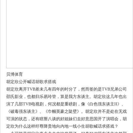
贝博体育
胡定欣公开喊话胡歌求搭戏
胡定欣离开TVB差未几有四年的时分了，然而签的是TVB兄弟公司
邵氏影业，也都归乐易玲管，算是我方东谈主。胡定欣这几年也出
演了几部TVB电视剧，何况都是重磅剧，像《白色强东谈主II》、
《破毒强东谈主》、《巾帼英豪之陡壁》。胡定欣并不是处在无戏
可演的状态，还有瞎掰八谈的好姐妹们去好意思国开了演唱会，胡
定欣为什么这样纡尊降贵地向内地一线小生胡歌喊话求搭戏？