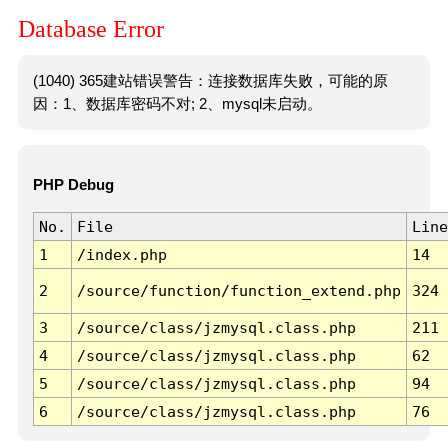
Database Error
(1040) 365建站错误警告：连接数据库失败，可能的原
因：1、数据库密码不对; 2、mysql未启动。
PHP Debug
No.
File
Line
1
/index.php
14
2
/source/function/function_extend.php
324
3
/source/class/jzmysql.class.php
211
4
/source/class/jzmysql.class.php
62
5
/source/class/jzmysql.class.php
94
6
/source/class/jzmysql.class.php
76