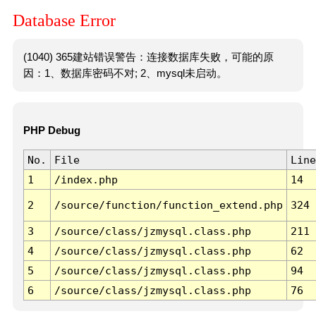
Database Error
(1040) 365建站错误警告：连接数据库失败，可能的原
因：1、数据库密码不对; 2、mysql未启动。
PHP Debug
No.
File
Line
1
/index.php
14
2
/source/function/function_extend.php
324
3
/source/class/jzmysql.class.php
211
4
/source/class/jzmysql.class.php
62
5
/source/class/jzmysql.class.php
94
6
/source/class/jzmysql.class.php
76