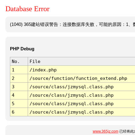
Database Error
(1040) 365建站错误警告：连接数据库失败，可能的原因：1、数
PHP Debug
No.
File
1
/index.php
2
/source/function/function_extend.php
3
/source/class/jzmysql.class.php
4
/source/class/jzmysql.class.php
5
/source/class/jzmysql.class.php
6
/source/class/jzmysql.class.php
www.365jz.com
已经将此