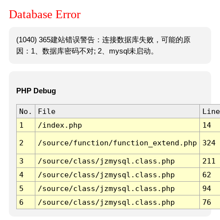
Database Error
(1040) 365建站错误警告：连接数据库失败，可能的原
因：1、数据库密码不对; 2、mysql未启动。
PHP Debug
No.
File
Line
1
/index.php
14
2
/source/function/function_extend.php
324
3
/source/class/jzmysql.class.php
211
4
/source/class/jzmysql.class.php
62
5
/source/class/jzmysql.class.php
94
6
/source/class/jzmysql.class.php
76