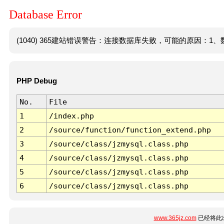
Database Error
(1040) 365建站错误警告：连接数据库失败，可能的原因：1、数
PHP Debug
No.
File
1
/index.php
2
/source/function/function_extend.php
3
/source/class/jzmysql.class.php
4
/source/class/jzmysql.class.php
5
/source/class/jzmysql.class.php
6
/source/class/jzmysql.class.php
www.365jz.com
已经将此