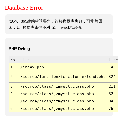
Database Error
(1040) 365建站错误警告：连接数据库失败，可能的原
因：1、数据库密码不对; 2、mysql未启动。
PHP Debug
No.
File
Line
1
/index.php
14
2
/source/function/function_extend.php
324
3
/source/class/jzmysql.class.php
211
4
/source/class/jzmysql.class.php
62
5
/source/class/jzmysql.class.php
94
6
/source/class/jzmysql.class.php
76