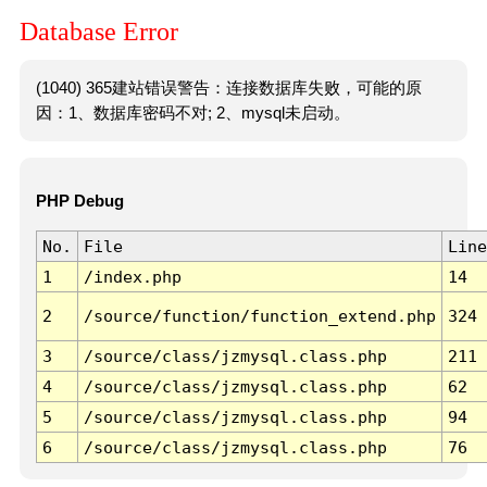
Database Error
(1040) 365建站错误警告：连接数据库失败，可能的原
因：1、数据库密码不对; 2、mysql未启动。
PHP Debug
No.
File
Line
1
/index.php
14
2
/source/function/function_extend.php
324
3
/source/class/jzmysql.class.php
211
4
/source/class/jzmysql.class.php
62
5
/source/class/jzmysql.class.php
94
6
/source/class/jzmysql.class.php
76