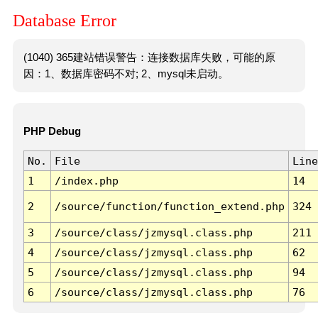
Database Error
(1040) 365建站错误警告：连接数据库失败，可能的原
因：1、数据库密码不对; 2、mysql未启动。
PHP Debug
No.
File
Line
1
/index.php
14
2
/source/function/function_extend.php
324
3
/source/class/jzmysql.class.php
211
4
/source/class/jzmysql.class.php
62
5
/source/class/jzmysql.class.php
94
6
/source/class/jzmysql.class.php
76