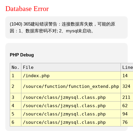
Database Error
(1040) 365建站错误警告：连接数据库失败，可能的原
因：1、数据库密码不对; 2、mysql未启动。
PHP Debug
No.
File
Line
1
/index.php
14
2
/source/function/function_extend.php
324
3
/source/class/jzmysql.class.php
211
4
/source/class/jzmysql.class.php
62
5
/source/class/jzmysql.class.php
94
6
/source/class/jzmysql.class.php
76