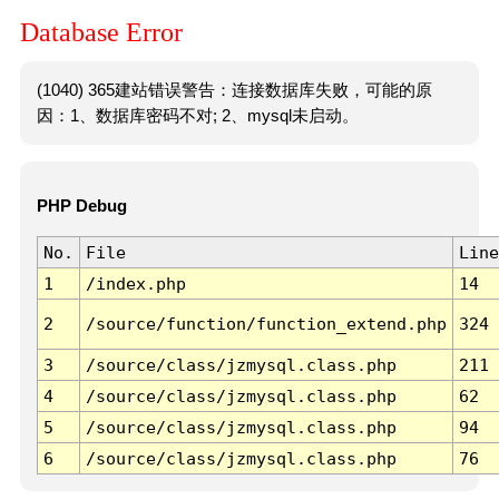
Database Error
(1040) 365建站错误警告：连接数据库失败，可能的原
因：1、数据库密码不对; 2、mysql未启动。
PHP Debug
No.
File
Line
1
/index.php
14
2
/source/function/function_extend.php
324
3
/source/class/jzmysql.class.php
211
4
/source/class/jzmysql.class.php
62
5
/source/class/jzmysql.class.php
94
6
/source/class/jzmysql.class.php
76